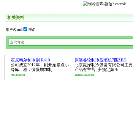
相关资料
用户名:null
匿名
霍尼韦尔制冷剂 R410
原装谷轮制冷压缩机7匹ZBD
公司成立2012年，刚开始接点小
北京昆泽制冷设备有限公司主要
冷库工程，慢慢增加制
产品有主营:,变频定频压
hjx.hvacr.cn
kunzezl.hvacr.cn