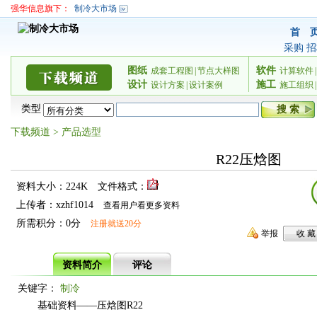
强华信息旗下：
制冷大市场
首 
采购
招
图纸
软件
成套工程图
|
节点大样图
计算软件
|
设计
施工
设计方案
|
设计案例
施工组织
|
类型
下载频道
>
产品选型
R22压焓图
资料大小：224K
文件格式：
上传者：xzhf1014
查看用户看更多资料
所需积分：0分
注册就送20分
举报
资料简介
评论
关键字：
制冷
基础资料——压焓图R22