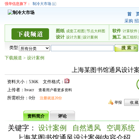
强华信息旗下：
制冷大市场
首 
采购
招
图纸
软件
成套工程图
|
节点大样图
计算软件
|
设计
施工
设计方案
|
设计案例
施工组织
|
类型
下载频道
>
设计案例
上海某图书馆通风设计
资料大小：536K
文件格式：
上传者：hvacr
查看用户看更多资料
所需积分：0分
注册就送20分
举报
资料简介
评论
关键字：
设计案例
自然透风
空调系统
上海某图书馆通风设计案例内容介绍