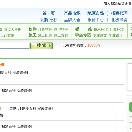
加入制冷精英企业
首 页
产品市场
地区市场
招商代理
采购
招标
品牌大全
报价中心
北极熊奖
软件
标
准
图
|
节点大样图
计算软件
|
选型软件
技术标准
|
行业标准
施工
学生专区
设计案例
施工组织
|
施工方案
专业论文
|
毕业设计
15690
已有资料总数：
个
冷量
制冷百科-安装维修]
[ 制冷百科-安装维修]
科》
类别：[ 制冷百科-安装维修]
情]
[ 制冷百科-安装维修]