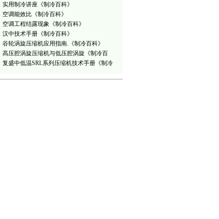
实用制冷讲座《制冷百科》
空调能效比《制冷百科》
空调工程结露现象《制冷百科》
汉中技术手册《制冷百科》
谷轮涡旋压缩机应用指南.《制冷百科》
高压腔涡旋压缩机与低压腔涡旋《制冷百
科》
复盛中低温SRL系列压缩机技术手册《制冷
百科》