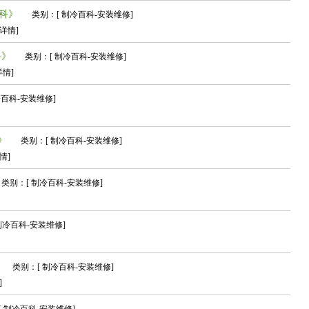
百科》
类别：[ 制冷百科-安装维修]
[详情]
科》
类别：[ 制冷百科-安装维修]
详情]
冷百科-安装维修]
科》
类别：[ 制冷百科-安装维修]
情]
类别：[ 制冷百科-安装维修]
制冷百科-安装维修]
》
类别：[ 制冷百科-安装维修]
]