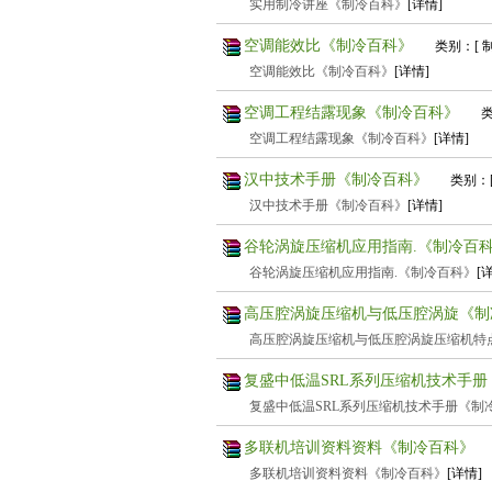
实用制冷讲座《制冷百科》
[详情]
空调能效比《制冷百科》
类别：[ 
空调能效比《制冷百科》
[详情]
空调工程结露现象《制冷百科》
类
空调工程结露现象《制冷百科》
[详情]
汉中技术手册《制冷百科》
类别：
汉中技术手册《制冷百科》
[详情]
谷轮涡旋压缩机应用指南.《制冷百
谷轮涡旋压缩机应用指南.《制冷百科》
[
高压腔涡旋压缩机与低压腔涡旋《
高压腔涡旋压缩机与低压腔涡旋压缩机特
复盛中低温SRL系列压缩机技术手
复盛中低温SRL系列压缩机技术手册《制
多联机培训资料资料《制冷百科》
多联机培训资料资料《制冷百科》
[详情]