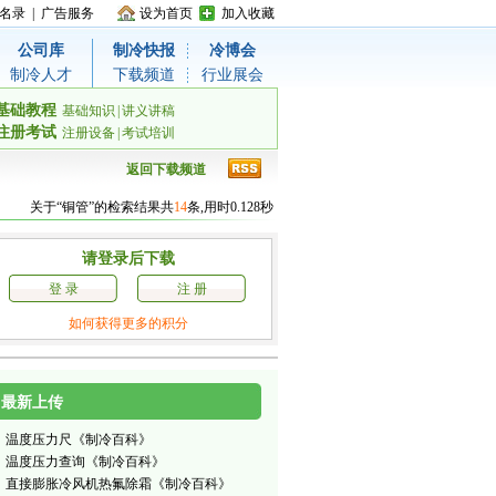
名录
|
广告服务
设为首页
加入收藏
公司库
制冷快报
冷博会
制冷人才
下载频道
行业展会
基础教程
基础知识
|
讲义讲稿
注册考试
注册设备
|
考试培训
返回下载频道
关于“铜管”的检索结果共
14
条,用时0.128秒
请登录后下载
登 录
注 册
如何获得更多的积分
最新上传
温度压力尺《制冷百科》
温度压力查询《制冷百科》
直接膨胀冷风机热氟除霜《制冷百科》