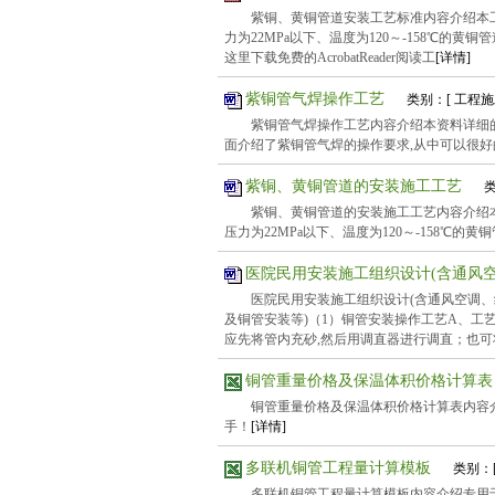
紫铜、黄铜管道安装工艺标准内容介绍本工艺
力为22MPa以下、温度为120～-158℃的黄铜
这里下载免费的AcrobatReader阅读工
[详情]
紫铜管气焊操作工艺
类别：[ 工程
紫铜管气焊操作工艺内容介绍本资料详细
面介绍了紫铜管气焊的操作要求,从中可以很好
紫铜、黄铜管道的安装施工工艺
紫铜、黄铜管道的安装施工工艺内容介绍本工
压力为22MPa以下、温度为120～-158℃的
医院民用安装施工组织设计(含通风
医院民用安装施工组织设计(含通风空调、
及铜管安装等)（1）铜管安装操作工艺A、工
应先将管内充砂,然后用调直器进行调直；也可
铜管重量价格及保温体积价格计算
铜管重量价格及保温体积价格计算表内容
手！
[详情]
多联机铜管工程量计算模板
类别：
多联机铜管工程量计算模板内容介绍专用