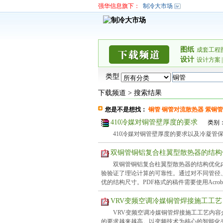
强华信息旗下：
制冷大市场
图纸
成套工程
设计
设计方案
|
类型
下载频道
>
搜索结果
您是不是想找：
铜管
铜管对流散热器
紫铜管
410冷媒对铜管壁厚度的要求
类别：
410冷媒对铜管壁厚度的要求以及冷凝管
双铜管铜铝复合柱翼型散热器的结
双铜管铜铝复合柱翼型散热器的结构优化
验验证了理论计算的可靠性。通过对不同管径
优的结构尺寸。PDF格式的稿件需要使用Acrobat
VRV变频空调冷媒铜管焊接施工工
VRV变频空调冷媒铜管焊接施工工艺内容
的要求越来越高。以变频技术为核心的智能化变