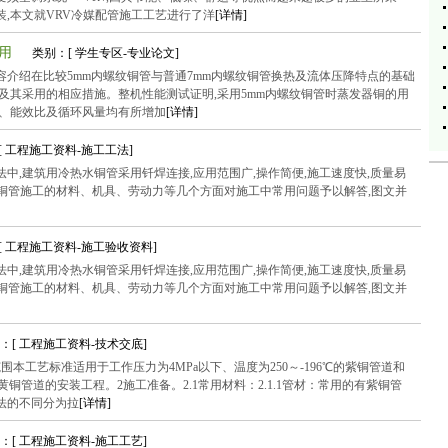
,本文就VRV冷媒配管施工工艺进行了洋
[详情]
应用
类别：[ 学生专区-专业论文]
介绍在比较5mm内螺纹铜管与普通7mm内螺纹铜管换热及流体压降特点的基础
点及其采用的相应措施。整机性能测试证明,采用5mm内螺纹铜管时蒸发器铜的用
量、能效比及循环风量均有所增加
[详情]
[ 工程施工资料-施工工法]
中,建筑用冷热水铜管采用钎焊连接,应用范围广,操作简便,施工速度快,质量易
就铜管施工的材料、机具、劳动力等几个方面对施工中常用问题予以解答,图文并
[ 工程施工资料-施工验收资料]
中,建筑用冷热水铜管采用钎焊连接,应用范围广,操作简便,施工速度快,质量易
就铜管施工的材料、机具、劳动力等几个方面对施工中常用问题予以解答,图文并
：[ 工程施工资料-技术交底]
本工艺标准适用于工作压力为4MPa以下、温度为250～-196℃的紫铜管道和
℃的黄铜管道的安装工程。2施工准备。2.1常用材料：2.1.1管材：常用的有紫铜管
法的不同分为拉
[详情]
：[ 工程施工资料-施工工艺]