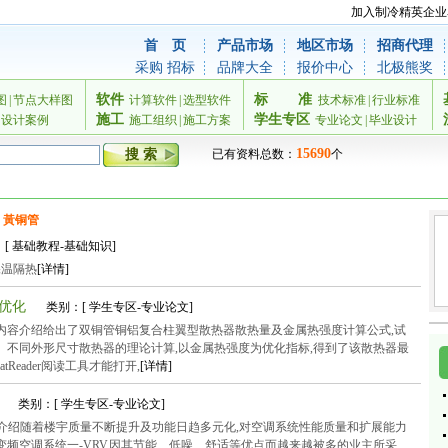
加入制冷精英企业
首 页
产品市场
地区市场
招商代理
采购
招标
品牌大全
报价中心
北极熊奖
软件
标
准
图
|
节点大样图
计算软件
|
选型软件
技术标准
|
行业标准
施工
学生专区
设计案例
施工组织
|
施工方案
专业论文
|
毕业设计
15690
已有资料总数：
个
黃铜管
[ 基础教程-基础知识]
保温隔热
[详情]
构优化
类别：[ 学生专区-专业论文]
内容介绍给出了双铜管铜铝复合柱翼型散热器散热量及金属热强度计算公式,试
、不同外形尺寸散热器的理论计算,以金属热强度为优化指标,得到了该散热器最
Reader阅读工具才能打开,
[详情]
艺
类别：[ 学生专区-专业论文]
介绍随着楼宇质量不断提升及功能日趋多元化,对空调系统性能质量和扩展能力
频空调系统一-VRV,因其节能、低噪、舒适等优点而越来越被多的业主所采