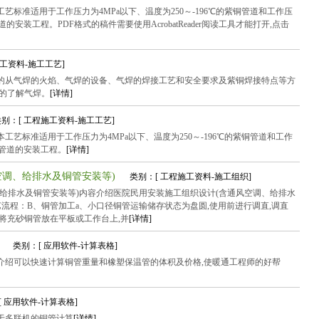
标准适用于工作压力为4MPa以下、温度为250～-196℃的紫铜管道和工作压
管道的安装工程。PDF格式的稿件需要使用AcrobatReader阅读工具才能打开,点击
施工资料-施工工艺]
的从气焊的火焰、气焊的设备、气焊的焊接工艺和安全要求及紫铜焊接特点等方
的了解气焊。
[详情]
类别：[ 工程施工资料-施工工艺]
艺标准适用于工作压力为4MPa以下、温度为250～-196℃的紫铜管道和工作
黄铜管道的安装工程。
[详情]
空调、给排水及铜管安装等)
类别：[ 工程施工资料-施工组织]
给排水及铜管安装等)内容介绍医院民用安装施工组织设计(含通风空调、给排水
艺流程：B、铜管加工a、小口径铜管运输储存状态为盘圆,使用前进行调直,调直
将充砂铜管放在平板或工作台上,并
[详情]
表
类别：[ 应用软件-计算表格]
介绍可以快速计算铜管重量和橡塑保温管的体积及价格,使暖通工程师的好帮
[ 应用软件-计算表格]
于多联机的铜管计算
[详情]