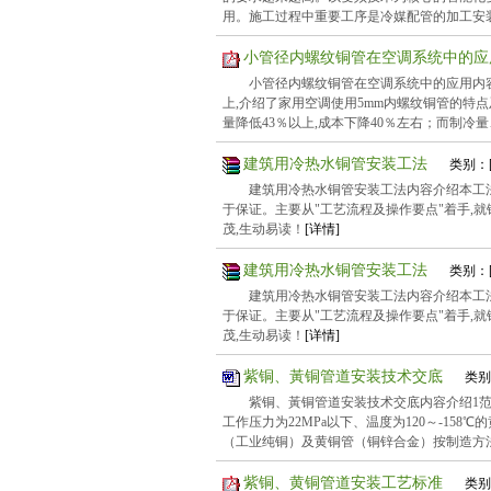
用。施工过程中重要工序是冷媒配管的加工安装
小管径内螺纹铜管在空调系统中的
小管径内螺纹铜管在空调系统中的应用内容
上,介绍了家用空调使用5mm内螺纹铜管的特
量降低43％以上,成本下降40％左右；而制冷
建筑用冷热水铜管安装工法
类别：
建筑用冷热水铜管安装工法内容介绍本工法
于保证。主要从"工艺流程及操作要点"着手,
茂,生动易读！
[详情]
建筑用冷热水铜管安装工法
类别：
建筑用冷热水铜管安装工法内容介绍本工法
于保证。主要从"工艺流程及操作要点"着手,
茂,生动易读！
[详情]
紫铜、黃铜管道安装技术交底
类别
紫铜、黃铜管道安装技术交底内容介绍1范围
工作压力为22MPa以下、温度为120～-158
（工业纯铜）及黄铜管（铜锌合金）按制造方
紫铜、黄铜管道安装工艺标准
类别