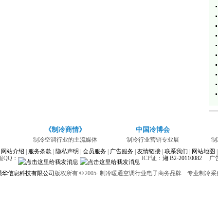
《制冷商情》
中国冷博会
制冷空调行业的主流媒体
制冷行业营销专业展
制
网站介绍
|
服务条款
|
隐私声明
|
会员服务
|
广告服务
|
友情链接
|
联系我们
|
网站地图
|
客服QQ：
ICP证：
湘 B2-20110082
广告经
强华信息科技有限公司
版权所有
©
2005-
制冷暖通空调行业电子商务品牌 专业制冷采