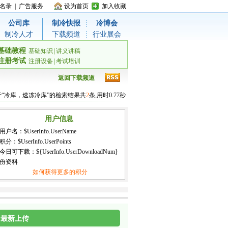
名录
|
广告服务
设为首页
加入收藏
公司库
制冷快报
冷博会
制冷人才
下载频道
行业展会
基础教程
基础知识
|
讲义讲稿
注册考试
注册设备
|
考试培训
返回下载频道
于“冷库，速冻冷库”的检索结果共
2
条,用时0.77秒
用户信息
用户名：
$UserInfo.UserName
积分：
$UserInfo.UserPoints
今日可下载：${UserInfo.UserDownloadNum}
份资料
如何获得更多的积分
最新上传