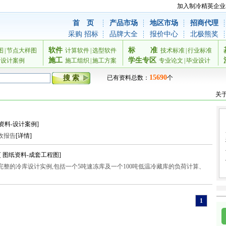
加入制冷精英企业
首 页
产品市场
地区市场
招商代理
采购
招标
品牌大全
报价中心
北极熊奖
软件
标
准
图
|
节点大样图
计算软件
|
选型软件
技术标准
|
行业标准
施工
学生专区
设计案例
施工组织
|
施工方案
专业论文
|
毕业设计
15690
已有资料总数：
个
关
资料-设计案例]
收报告
[详情]
[ 图纸资料-成套工程图]
完整的冷库设计实例,包括一个5吨速冻库及一个100吨低温冷藏库的负荷计算、
1