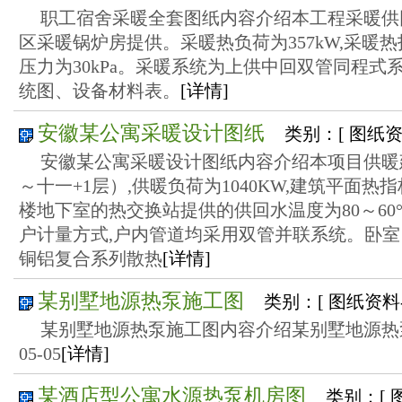
职工宿舍采暖全套图纸内容介绍本工程采暖供回水
区采暖锅炉房提供。采暖热负荷为357kW,采暖热指
压力为30kPa。采暖系统为上供中回双管同程
统图、设备材料表。
[详情]
安徽某公寓采暖设计图纸
类别：[ 图纸
安徽某公寓采暖设计图纸内容介绍本项目供暖建
～十一+1层）,供暖负荷为1040KW,建筑平面热指
楼地下室的热交换站提供的供回水温度为80～60
户计量方式,户内管道均采用双管并联系统。卧
铜铝复合系列散热
[详情]
某别墅地源热泵施工图
类别：[ 图纸资料
某别墅地源热泵施工图内容介绍某别墅地源热泵施工
05-05
[详情]
某酒店型公寓水源热泵机房图
类别：[ 