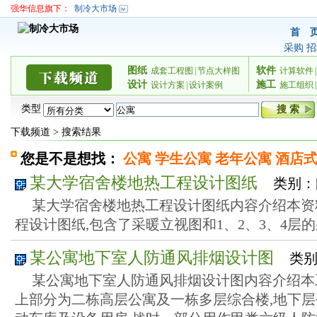
强华信息旗下：
制冷大市场
首 
采购
招
图纸
软件
成套工程图
|
节点大样图
计算软件
|
设计
施工
设计方案
|
设计案例
施工组织
|
类型
下载频道
>
搜索结果
您是不是想找：
公寓
学生公寓
老年公寓
酒店
某大学宿舍楼地热工程设计图纸
类别：
某大学宿舍楼地热工程设计图纸内容介绍本资
程设计图纸,包含了采暖立视图和1、2、3、4层
某公寓地下室人防通风排烟设计图
类别
某公寓地下室人防通风排烟设计图内容介绍本
上部分为二栋高层公寓及一栋多层综合楼,地下