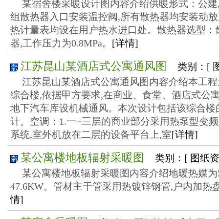
某宿舍楼采暖设计图内容介绍供暖形式：公建,
组散热器入口安装温控阀,所有散热器均安装动
热计量表均设在用户热水进口处。散热器选型：
器,工作压力为0.8MPa。
[详情]
江苏昆山某酒店式公寓通风图
类别：[ 
江苏昆山某酒店式公寓通风图内容介绍本工程
综合楼,依据甲方要求,在商业、食堂、酒店式公
地下汽车库设机械通风。本次设计包括该综合楼
计。空调：1.一~三层的商业部分采用热泵型变频
系统,室外机放在二层的设备平台上,室
[详情]
某公寓楼地板辐射采暖图
类别：[ 图纸
某公寓楼地板辐射采暖图内容介绍地暖热媒为55
47.6KW。管材主干管采用热镀锌钢管,户内加热
情]