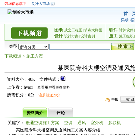
强华信息旗下：
制冷大市场
首 
采购
招
图纸
软件
成套工程图
|
节点大样图
计算软件
|
设计
施工
设计方案
|
设计案例
施工组织
|
类型
下载频道
>
施工方案
某医院专科大楼空调及通风
资料大小：48K
文件格式：
上传者：hvacr
查看用户看更多资料
所需积分：0分
注册就送20分
举报
资料简介
评论
关键字：
暖通空调施工方案
空调
通风
室外机
多联机
某医院专科大楼空调及通风施工方案内容介绍