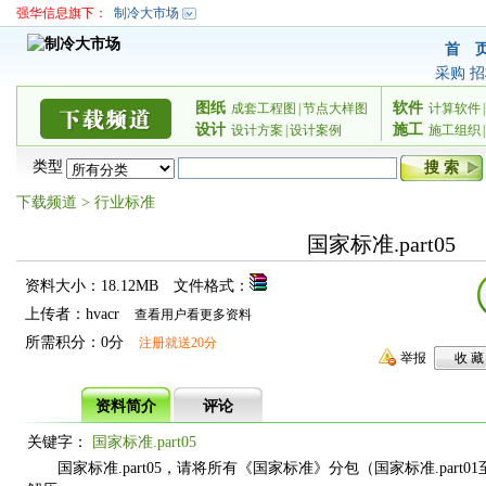
强华信息旗下：
制冷大市场
首 
采购
招
图纸
软件
成套工程图
|
节点大样图
计算软件
|
设计
施工
设计方案
|
设计案例
施工组织
|
类型
下载频道
>
行业标准
国家标准.part05
资料大小：18.12MB
文件格式：
上传者：hvacr
查看用户看更多资料
所需积分：0分
注册就送20分
举报
资料简介
评论
关键字：
国家标准.part05
国家标准.part05，请将所有《国家标准》分包（国家标准.part01